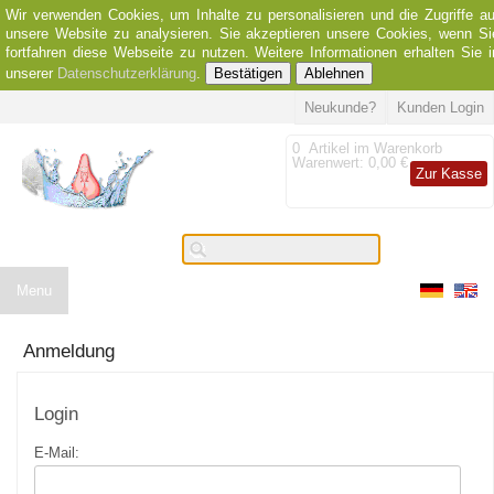
Wir verwenden Cookies, um Inhalte zu personalisieren und die Zugriffe au
unsere Website zu analysieren. Sie akzeptieren unsere Cookies, wenn Si
fortfahren diese Webseite zu nutzen. Weitere Informationen erhalten Sie i
unserer
Datenschutzerklärung
.
Bestätigen
Ablehnen
Neukunde?
Kunden Login
0
Artikel im Warenkorb
Warenwert:
0,00 €
Zur Kasse
Menu
Anmeldung
Login
E-Mail: